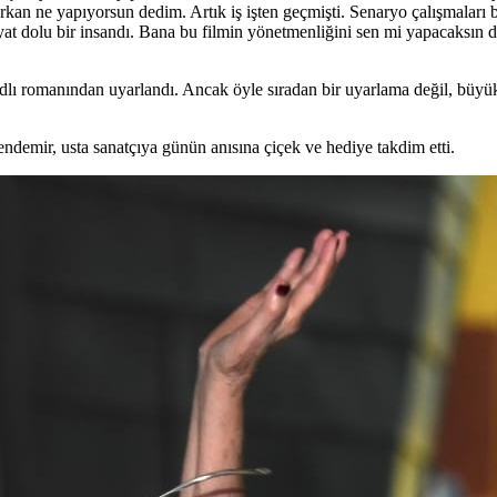
an ne yapıyorsun dedim. Artık iş işten geçmişti. Senaryo çalışmaları b
 hayat dolu bir insandı. Bana bu filmin yönetmenliğini sen mi yapacaksın
adlı romanından uyarlandı. Ancak öyle sıradan bir uyarlama değil, büyük
emir, usta sanatçıya günün anısına çiçek ve hediye takdim etti.