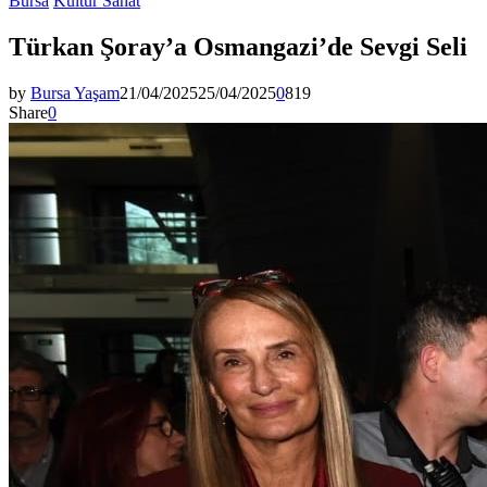
Bursa
Kültür Sanat
Türkan Şoray’a Osmangazi’de Sevgi Seli
by
Bursa Yaşam
21/04/2025
25/04/2025
0
819
Share
0