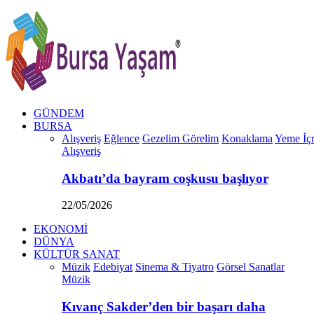
GÜNDEM
BURSA
Alışveriş
Eğlence
Gezelim Görelim
Konaklama
Yeme İç
Alışveriş
Akbatı’da bayram coşkusu başlıyor
22/05/2026
EKONOMİ
DÜNYA
KÜLTÜR SANAT
Müzik
Edebiyat
Sinema & Tiyatro
Görsel Sanatlar
Müzik
Kıvanç Sakder’den bir başarı daha