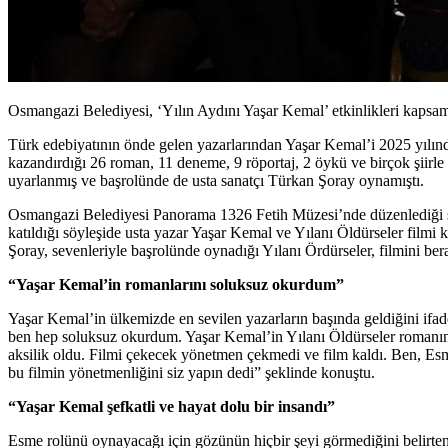
Osmangazi Belediyesi, ‘Yılın Aydını Yaşar Kemal’ etkinlikleri kapsam
Türk edebiyatının önde gelen yazarlarından Yaşar Kemal’i 2025 yılında
kazandırdığı 26 roman, 11 deneme, 9 röportaj, 2 öykü ve birçok şiirle
uyarlanmış ve başrolünde de usta sanatçı Türkan Şoray oynamıştı.
Osmangazi Belediyesi Panorama 1326 Fetih Müzesi’nde düzenlediği söy
katıldığı söyleşide usta yazar Yaşar Kemal ve Yılanı Öldürseler filmi 
Şoray, sevenleriyle başrolünde oynadığı Yılanı Ördürseler, filmini berab
“Yaşar Kemal’in romanlarını soluksuz okurdum”
Yaşar Kemal’in ülkemizde en sevilen yazarların başında geldiğini ifa
ben hep soluksuz okurdum. Yaşar Kemal’in Yılanı Öldürseler romanın
aksilik oldu. Filmi çekecek yönetmen çekmedi ve film kaldı. Ben, E
bu filmin yönetmenliğini siz yapın dedi” şeklinde konuştu.
“Yaşar Kemal şefkatli ve hayat dolu bir insandı”
Esme rolünü oynayacağı için gözünün hiçbir şeyi görmediğini belirte