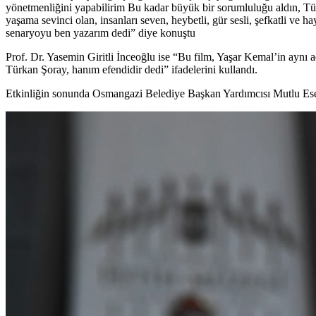
yönetmenliğini yapabilirim Bu kadar büyük bir sorumluluğu aldın, Türk
yaşama sevinci olan, insanları seven, heybetli, gür sesli, şefkatli ve
senaryoyu ben yazarım dedi” diye konuştu
Prof. Dr. Yasemin Giritli İnceoğlu ise “Bu film, Yaşar Kemal’in aynı 
Türkan Şoray, hanım efendidir dedi” ifadelerini kullandı.
Etkinliğin sonunda Osmangazi Belediye Başkan Yardımcısı Mutlu Esend