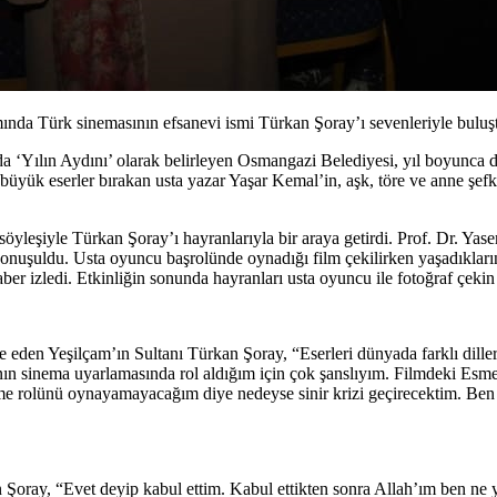
ında Türk sinemasının efsanevi ismi Türkan Şoray’ı sevenleriyle buluş
 ‘Yılın Aydını’ olarak belirleyen Osmangazi Belediyesi, yıl boyunca dü
 büyük eserler bırakan usta yazar Yaşar Kemal’in, aşk, töre ve anne şe
leşiyle Türkan Şoray’ı hayranlarıyla bir araya getirdi. Prof. Dr. Yas
konuşuldu. Usta oyuncu başrolünde oynadığı film çekilirken yaşadıkların
er izledi. Etkinliğin sonunda hayranları usta oyuncu ile fotoğraf çekin iç
de eden Yeşilçam’ın Sultanı Türkan Şoray, “Eserleri dünyada farklı dil
ın sinema uyarlamasında rol aldığım için çok şanslıyım. Filmdeki Esm
sme rolünü oynayamayacağım diye nedeyse sinir krizi geçirecektim. B
n Şoray, “Evet deyip kabul ettim. Kabul ettikten sonra Allah’ım ben n