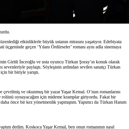
turdu.
zenlediği etkinliklerle büyük ustanın mirasını yaşatıyor. Edebiyata
fkati üçgeninde geçen ‘Yılanı Ördürseler’ romanı aynı adla sinemaya
emin Giritli İnceoğlu ve usta oyuncu Türkan Şoray’ın konuk olarak
ı sevenleriyle paylaştı. Söyleşinin ardından sevilen sanatçı Türkan
in bir biriyle yarıştı.
lere çevrilmiş ve okunmuş bir yazar Yaşar Kemal. O’nun romanlarını
e rolünü oynayacağım için mideme kramplar giriyordu. Fakat bir
en daha önce bir kez yönetmenlik yapmıştım. Yapımcı da Türkan Hanım
e yaptım dedim. Koskoca Yaşar Kemal, ben onun romanının nasıl