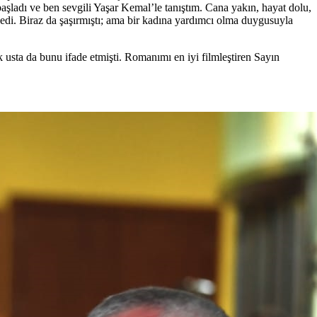
aşladı ve ben sevgili Yaşar Kemal’le tanıştım. Cana yakın, hayat dolu,
 dedi. Biraz da şaşırmıştı; ama bir kadına yardımcı olma duygusuyla
 usta da bunu ifade etmişti. Romanımı en iyi filmleştiren Sayın