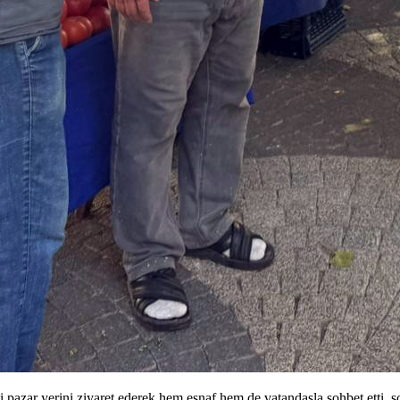
ar yerini ziyaret ederek hem esnaf hem de vatandaşla sohbet etti, soru