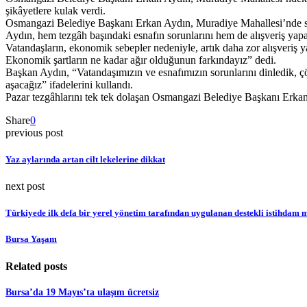
şikâyetlere kulak verdi.
Osmangazi Belediye Başkanı Erkan Aydın, Muradiye Mahallesi’nde salı g
Aydın, hem tezgâh başındaki esnafın sorunlarını hem de alışveriş yapan
Vatandaşların, ekonomik sebepler nedeniyle, artık daha zor alışveriş 
Ekonomik şartların ne kadar ağır olduğunun farkındayız” dedi.
Başkan Aydın, “Vatandaşımızın ve esnafımızın sorunlarını dinledik, ç
aşacağız” ifadelerini kullandı.
Pazar tezgâhlarını tek tek dolaşan Osmangazi Belediye Başkanı Erkan A
Share
0
previous post
Yaz aylarında artan cilt lekelerine dikkat
next post
Türkiyede ilk defa bir yerel yönetim tarafından uygulanan destekli istihdam 
Bursa Yaşam
Related posts
Bursa’da 19 Mayıs’ta ulaşım ücretsiz