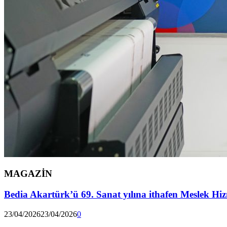
MAGAZİN
Bedia Akartürk’ü 69. Sanat yılına ithafen Meslek Hizm
23/04/2026
23/04/2026
0