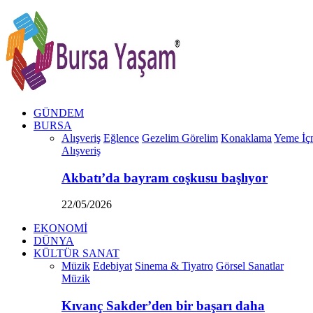
GÜNDEM
BURSA
Alışveriş
Eğlence
Gezelim Görelim
Konaklama
Yeme İç
Alışveriş
Akbatı’da bayram coşkusu başlıyor
22/05/2026
EKONOMİ
DÜNYA
KÜLTÜR SANAT
Müzik
Edebiyat
Sinema & Tiyatro
Görsel Sanatlar
Müzik
Kıvanç Sakder’den bir başarı daha