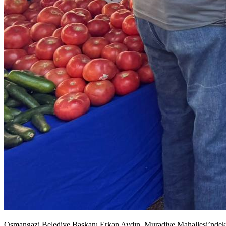
Osmangazi Belediye Başkanı Erkan Aydın, Muradiye Mahallesi’ndeki paz