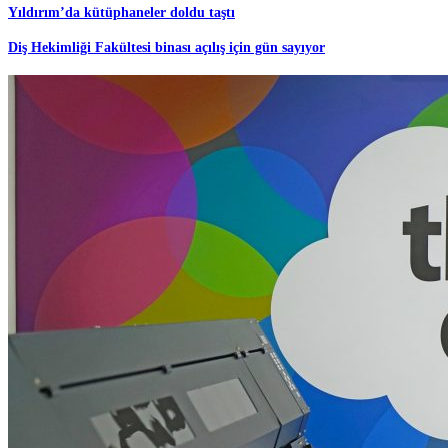
Yıldırım’da kütüphaneler doldu taştı
Diş Hekimliği Fakültesi binası açılış için gün sayıyor