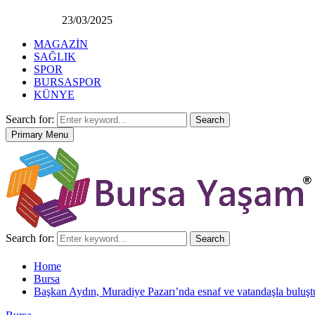
23/03/2025
MAGAZİN
SAĞLIK
SPOR
BURSASPOR
KÜNYE
Search for:
Search
Primary Menu
Search for:
Search
Home
Bursa
Başkan Aydın, Muradiye Pazarı’nda esnaf ve vatandaşla buluşt