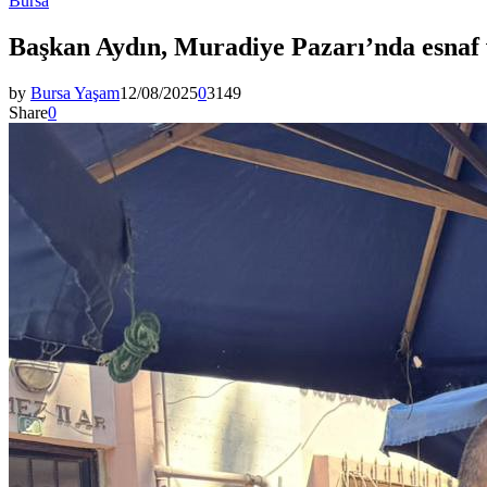
Bursa
Başkan Aydın, Muradiye Pazarı’nda esnaf 
by
Bursa Yaşam
12/08/2025
0
3149
Share
0