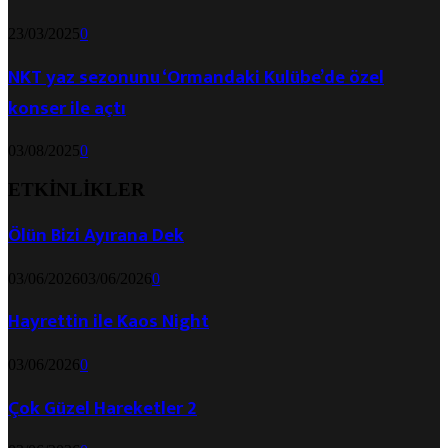
23/03/2025
0
NKT yaz sezonunu ‘Ormandaki Kulübe’de özel
konser ile açtı
03/08/2025
0
ETKİNLİKLER
Ölün Bizi Ayırana Dek
03/06/2026
03/06/2026
0
Hayrettin ile Kaos Night
03/06/2026
0
Çok Güzel Hareketler 2