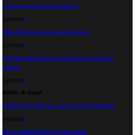
Gastronomi Deneyimi’ başlıyor
05/06/2026
0
Akbatı’da bayram coşkusu başlıyor
22/05/2026
0
Türk Mutfağı Haftası kutlamaları İnegöl’den
başladı
22/05/2025
0
Kültür & Sanat
Ertuğrul Ateş Bursalı sanat severlerle buluştu
10/05/2026
0
Kıvanç Sakder’den bir başarı daha