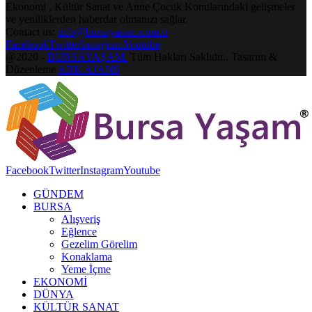
Ekonomi , Kültür Sanat ve Anne Çocuk Konularındaki gelişmeler
ve yeniliklerden haberdar olmanızı sağlar.
Contact us:
info@bursayasam.com.tr
Facebook
Twitter
Instagram
Youtube
@2020 -
BURSAYAŞAM.
Tüm Hakları Saklıdır.. Tasarım &
Düzenleme
ARK AJANS
Facebook
Twitter
Instagram
Youtube
GÜNDEM
BURSA
Alışveriş
Eğlence
Gezelim Görelim
Konaklama
Yeme İçme
EKONOMİ
DÜNYA
KÜLTÜR SANAT