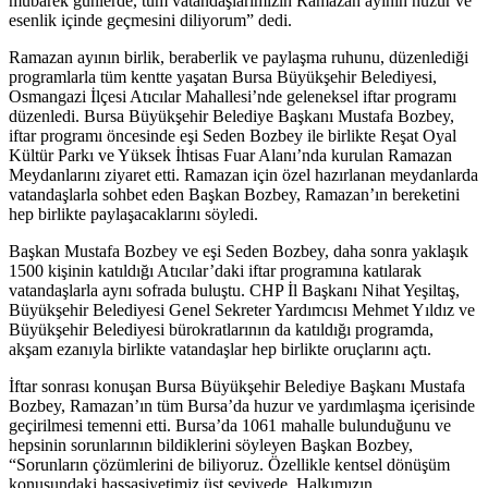
mübarek günlerde, tüm vatandaşlarımızın Ramazan ayının huzur ve
esenlik içinde geçmesini diliyorum” dedi.
Ramazan ayının birlik, beraberlik ve paylaşma ruhunu, düzenlediği
programlarla tüm kentte yaşatan Bursa Büyükşehir Belediyesi,
Osmangazi İlçesi Atıcılar Mahallesi’nde geleneksel iftar programı
düzenledi. Bursa Büyükşehir Belediye Başkanı Mustafa Bozbey,
iftar programı öncesinde eşi Seden Bozbey ile birlikte Reşat Oyal
Kültür Parkı ve Yüksek İhtisas Fuar Alanı’nda kurulan Ramazan
Meydanlarını ziyaret etti. Ramazan için özel hazırlanan meydanlarda
vatandaşlarla sohbet eden Başkan Bozbey, Ramazan’ın bereketini
hep birlikte paylaşacaklarını söyledi.
Başkan Mustafa Bozbey ve eşi Seden Bozbey, daha sonra yaklaşık
1500 kişinin katıldığı Atıcılar’daki iftar programına katılarak
vatandaşlarla aynı sofrada buluştu. CHP İl Başkanı Nihat Yeşiltaş,
Büyükşehir Belediyesi Genel Sekreter Yardımcısı Mehmet Yıldız ve
Büyükşehir Belediyesi bürokratlarının da katıldığı programda,
akşam ezanıyla birlikte vatandaşlar hep birlikte oruçlarını açtı.
İftar sonrası konuşan Bursa Büyükşehir Belediye Başkanı Mustafa
Bozbey, Ramazan’ın tüm Bursa’da huzur ve yardımlaşma içerisinde
geçirilmesi temenni etti. Bursa’da 1061 mahalle bulunduğunu ve
hepsinin sorunlarının bildiklerini söyleyen Başkan Bozbey,
“Sorunların çözümlerini de biliyoruz. Özellikle kentsel dönüşüm
konusundaki hassasiyetimiz üst seviyede. Halkımızın,