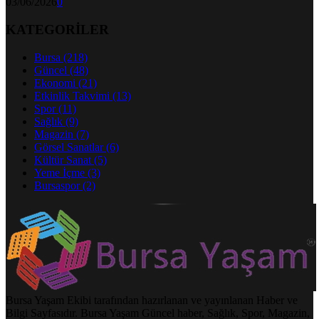
03/06/2026
0
KATEGORİLER
Bursa
(218)
Güncel
(48)
Ekonomi
(21)
Etkinlik Takvimi
(13)
Spor
(11)
Sağlık
(9)
Magazin
(7)
Görsel Sanatlar
(6)
Kültür Sanat
(5)
Yeme İçme
(3)
Bursaspor
(2)
Bursa Yaşam Ekibi tarafından hazırlanan ve yayınlanan Haber ve
Bilgi Sayfasıdır. Bursa Yaşam Güncel haber, Sağlık, Spor, Magazin,