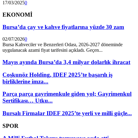
17/03/2025
0
EKONOMİ
Bursa’da çay ve kahve fiyatlarına yüzde 30 zam
02/07/2026
0
Bursa Kahveciler ve Benzerleri Odası, 2026-2027 döneminde
uygulanacak azami fiyat tarifesini açıkladı. Geçen...
Mayıs ayında Bursa’da 3,4 milyar dolarlık ihracat
Coşkunöz Holding, IDEF 2025’te başarılı iş
birliklerine imza...
Parça parça gayrimenkule giden yol; Gayrimenkul
Sertifikası… Utku...
Bursalı Firmalar IDEF 2025’te yerli ve milli güçle...
SPOR