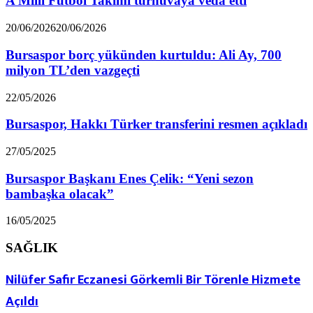
A Milli Futbol Takımı turnuvaya veda etti
20/06/2026
20/06/2026
Bursaspor borç yükünden kurtuldu: Ali Ay, 700
milyon TL’den vazgeçti
22/05/2026
Bursaspor, Hakkı Türker transferini resmen açıkladı
27/05/2025
Bursaspor Başkanı Enes Çelik: “Yeni sezon
bambaşka olacak”
16/05/2025
SAĞLIK
Nilüfer Safir Eczanesi Görkemli Bir Törenle Hizmete
Açıldı