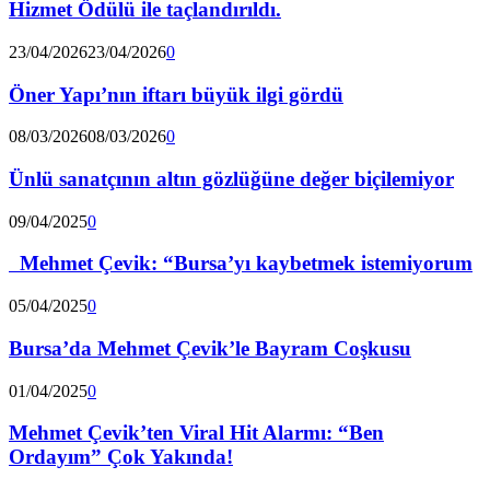
Hizmet Ödülü ile taçlandırıldı.
23/04/2026
23/04/2026
0
Öner Yapı’nın iftarı büyük ilgi gördü
08/03/2026
08/03/2026
0
Ünlü sanatçının altın gözlüğüne değer biçilemiyor
09/04/2025
0
Mehmet Çevik: “Bursa’yı kaybetmek istemiyorum
05/04/2025
0
Bursa’da Mehmet Çevik’le Bayram Coşkusu
01/04/2025
0
Mehmet Çevik’ten Viral Hit Alarmı: “Ben
Ordayım” Çok Yakında!