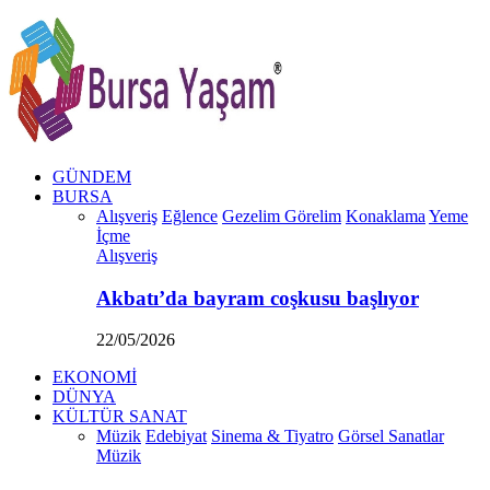
GÜNDEM
BURSA
Alışveriş
Eğlence
Gezelim Görelim
Konaklama
Yeme
İçme
Alışveriş
Akbatı’da bayram coşkusu başlıyor
22/05/2026
EKONOMİ
DÜNYA
KÜLTÜR SANAT
Müzik
Edebiyat
Sinema & Tiyatro
Görsel Sanatlar
Müzik