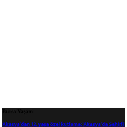
Bursa Yaşam
Akasya’dan 12. yaşa özel kutlama: ‘Akasya’da Şehirli