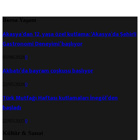
Bursa Yaşam
Akasya’dan 12. yaşa özel kutlama: ‘Akasya’da Şehirli
Gastronomi Deneyimi’ başlıyor
05/06/2026
0
Akbatı’da bayram coşkusu başlıyor
22/05/2026
0
Türk Mutfağı Haftası kutlamaları İnegöl’den
başladı
22/05/2025
0
Kültür & Sanat