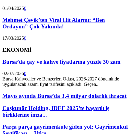
01/04/2025
0
Mehmet Çevik’ten Viral Hit Alarmı: “Ben
Ordayım” Çok Yakında!
17/03/2025
0
EKONOMİ
Bursa’da çay ve kahve fiyatlarına yüzde 30 zam
02/07/2026
0
Bursa Kahveciler ve Benzerleri Odası, 2026-2027 döneminde
uygulanacak azami fiyat tarifesini açıkladı. Geçen...
Mayıs ayında Bursa’da 3,4 milyar dolarlık ihracat
Coşkunöz Holding, IDEF 2025’te başarılı iş
birliklerine imza...
Parça parça gayrimenkule giden yol; Gayrimenkul
Sertifikası… Utku...