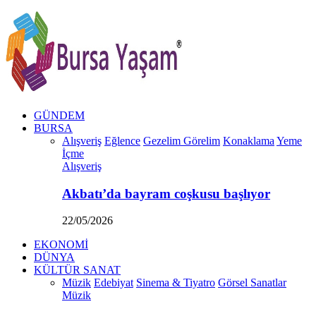
GÜNDEM
BURSA
Alışveriş
Eğlence
Gezelim Görelim
Konaklama
Yeme
İçme
Alışveriş
Akbatı’da bayram coşkusu başlıyor
22/05/2026
EKONOMİ
DÜNYA
KÜLTÜR SANAT
Müzik
Edebiyat
Sinema & Tiyatro
Görsel Sanatlar
Müzik