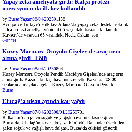
Yapay zeka ameliyata girdi: Kalça protezi
operasyonunda ilk kez kullanıldı
by
Bursa Yaşam
08/04/2025
0
1158
Avrupa ve Türkiye’de ilk kez Adana’da yapay zeka destekli robotik
kalça protezi ameliyat yöntemi 65 yaşındaki hastada kullanıldı.
Kayseri’de yaşayan 65 yaşındaki Necla Özkan, son
Güncel
Kuzey Marmara Otoyolu Gişeler’de araç tırın
altına girdi: 1 ölü
by
Bursa Yaşam
08/04/2025
0
894
Kuzey Marmara Otoyolu Pendik Mecidiye Gişeleri’nde araç tırın
altına girdi. Kazada bir kişi hayatını kaybetti. Kaza saat 08.00
sıralarında meydana geldi. Kuzey Marmara Otoyolu Pendik
Bursa
Uludağ’a nisan ayında kar yağdı
by
Bursa Yaşam
07/04/2025
08/04/2025
0
781
Balkanlar’dan gelen soğuk ve yağışlı havanın etkisine giren
Bursa’da, Uludağ’ın zirvesi beyaza büründü. Balkanlar üzerinden
gelen soğuk ve yağışlı hava dalgası, Bursa’da etkisini gösterdi.