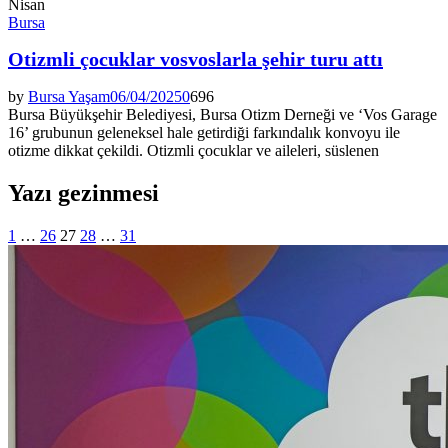
Nisan
Bursa
Otizmli çocuklar vosvoslarla şehir turu attı
by
Bursa Yaşam
06/04/2025
0
696
Bursa Büyükşehir Belediyesi, Bursa Otizm Derneği ve ‘Vos Garage
16’ grubunun geleneksel hale getirdiği farkındalık konvoyu ile
otizme dikkat çekildi. Otizmli çocuklar ve aileleri, süslenen
Yazı gezinmesi
1
…
26
27
28
…
31