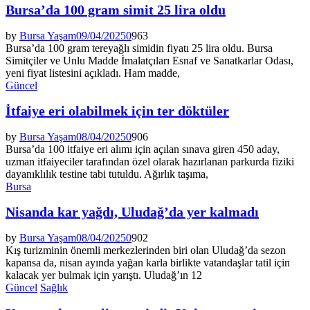
Bursa’da 100 gram simit 25 lira oldu
by
Bursa Yaşam
09/04/2025
0
963
Bursa’da 100 gram tereyağlı simidin fiyatı 25 lira oldu. Bursa
Simitçiler ve Unlu Madde İmalatçıları Esnaf ve Sanatkarlar Odası,
yeni fiyat listesini açıkladı. Ham madde,
Güncel
İtfaiye eri olabilmek için ter döktüler
by
Bursa Yaşam
08/04/2025
0
906
Bursa’da 100 itfaiye eri alımı için açılan sınava giren 450 aday,
uzman itfaiyeciler tarafından özel olarak hazırlanan parkurda fiziki
dayanıklılık testine tabi tutuldu. Ağırlık taşıma,
Bursa
Nisanda kar yağdı, Uludağ’da yer kalmadı
by
Bursa Yaşam
08/04/2025
0
902
Kış turizminin önemli merkezlerinden biri olan Uludağ’da sezon
kapansa da, nisan ayında yağan karla birlikte vatandaşlar tatil için
kalacak yer bulmak için yarıştı. Uludağ’ın 12
Güncel
Sağlık