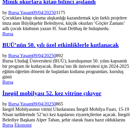
Minik okurlara kitap bilinci aşılandı
by
Bursa Yaşam
09/04/2025
0
1175
Çocuklara kitap okuma alışkanlığı kazandırmak için farklı projelere
imza atan Büyükşehir Belediyesi, küçük okurları ‘Göçler Zamanı’
adlı çocuk kitabının yazarı H. Suat Delibaş ile buluşturdu.
Bursa
BUÜ’nün 50. yılı özel etkinliklerle kutlanacak
by
Bursa Yaşam
09/04/2025
0
892
Bursa Uludağ Üniversitesi (BUÜ), kuruluşunun 50. yılını kapsamlı
bir program ile kutlayacak. Bursa’nın ilk üniversitesi için 2024-2025
eğitim-öğretim dönemi ile başlatılan kutlama programları, kuruluş
günü
Bursa
İnegöl mobilyası 52. kez vitrine çıkıyor
by
Bursa Yaşam
09/04/2025
0
865
İnegöl Mobilyasının vitrini Uluslararası İnegöl Mobilya Fuarı, 15-19
Nisan tarihlerinde 52’nci kez kapılarını ziyaretçilerine açacak. İnegöl
Belediye Başkanı Alper Taban, şehir olarak fuara hazır olduklarını
Bursa
Ekonomi