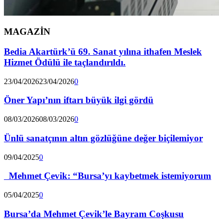
MAGAZİN
Bedia Akartürk’ü 69. Sanat yılına ithafen Meslek
Hizmet Ödülü ile taçlandırıldı.
23/04/2026
23/04/2026
0
Öner Yapı’nın iftarı büyük ilgi gördü
08/03/2026
08/03/2026
0
Ünlü sanatçının altın gözlüğüne değer biçilemiyor
09/04/2025
0
Mehmet Çevik: “Bursa’yı kaybetmek istemiyorum
05/04/2025
0
Bursa’da Mehmet Çevik’le Bayram Coşkusu