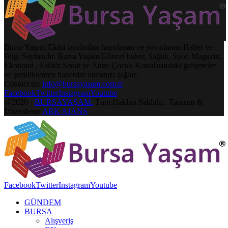
Bursa Yaşam Ekibi tarafından hazırlanan ve yayınlanan Haber ve
Bilgi Sayfasıdır. Bursa Yaşam Güncel haber, Sağlık, Spor, Magazin,
Ekonomi , Kültür Sanat ve Anne Çocuk Konularındaki gelişmeler
ve yeniliklerden haberdar olmanızı sağlar.
Contact us:
info@bursayasam.com.tr
Facebook
Twitter
Instagram
Youtube
@2020 -
BURSAYAŞAM.
Tüm Hakları Saklıdır.. Tasarım &
Düzenleme
ARK AJANS
Facebook
Twitter
Instagram
Youtube
GÜNDEM
BURSA
Alışveriş