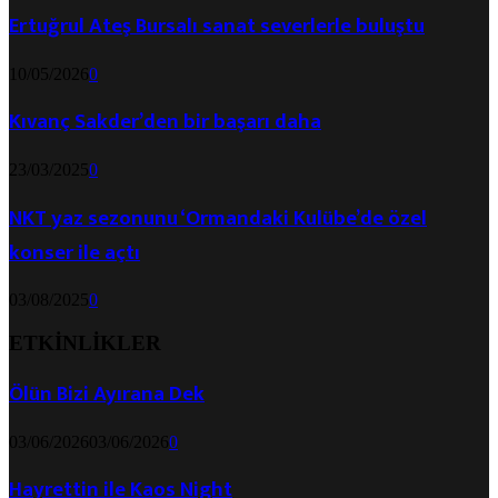
Ertuğrul Ateş Bursalı sanat severlerle buluştu
10/05/2026
0
Kıvanç Sakder’den bir başarı daha
23/03/2025
0
NKT yaz sezonunu ‘Ormandaki Kulübe’de özel
konser ile açtı
03/08/2025
0
ETKİNLİKLER
Ölün Bizi Ayırana Dek
03/06/2026
03/06/2026
0
Hayrettin ile Kaos Night