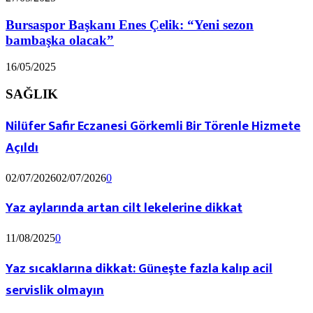
Bursaspor Başkanı Enes Çelik: “Yeni sezon
bambaşka olacak”
16/05/2025
SAĞLIK
Nilüfer Safir Eczanesi Görkemli Bir Törenle Hizmete
Açıldı
02/07/2026
02/07/2026
0
Yaz aylarında artan cilt lekelerine dikkat
11/08/2025
0
Yaz sıcaklarına dikkat: Güneşte fazla kalıp acil
servislik olmayın