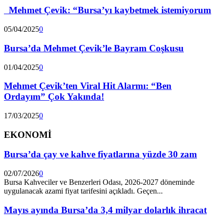
Mehmet Çevik: “Bursa’yı kaybetmek istemiyorum
05/04/2025
0
Bursa’da Mehmet Çevik’le Bayram Coşkusu
01/04/2025
0
Mehmet Çevik’ten Viral Hit Alarmı: “Ben
Ordayım” Çok Yakında!
17/03/2025
0
EKONOMİ
Bursa’da çay ve kahve fiyatlarına yüzde 30 zam
02/07/2026
0
Bursa Kahveciler ve Benzerleri Odası, 2026-2027 döneminde
uygulanacak azami fiyat tarifesini açıkladı. Geçen...
Mayıs ayında Bursa’da 3,4 milyar dolarlık ihracat