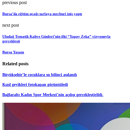
previous post
Bursa’da eğitim uçağı tarlaya mecburi iniş yaptı
next post
Uludağ Tematik Kahve Günleri’nin ilki “Yapay Zeka” vizyonuyla
gerçekleşti
Bursa Yaşam
Related posts
Büyükşehir’le çocuklara su bilinci aşılandı
Kızıl geyikleri fotokapan görüntüledi
Bağlaraltı Kadın Spor Merkezi’nin açılışı gerçekleştirildi.