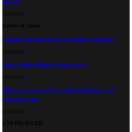
başladı
22/05/2025
0
Kültür & Sanat
Ertuğrul Ateş Bursalı sanat severlerle buluştu
10/05/2026
0
Kıvanç Sakder’den bir başarı daha
23/03/2025
0
NKT yaz sezonunu ‘Ormandaki Kulübe’de özel
konser ile açtı
03/08/2025
0
ETKİNLİKLER