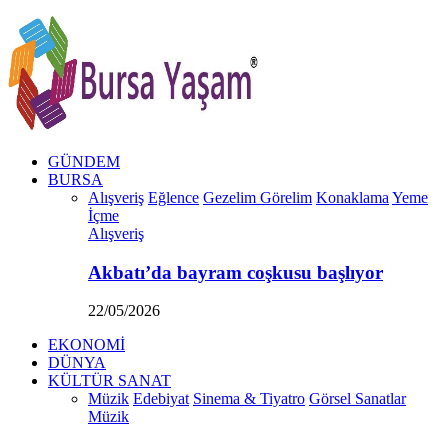
GÜNDEM
BURSA
Alışveriş
Eğlence
Gezelim Görelim
Konaklama
Yeme
İçme
Alışveriş
Akbatı’da bayram coşkusu başlıyor
22/05/2026
EKONOMİ
DÜNYA
KÜLTÜR SANAT
Müzik
Edebiyat
Sinema & Tiyatro
Görsel Sanatlar
Müzik