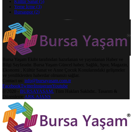
Kültür Sanat
(5)
Yeme İçme
(3)
Bursaspor
(2)
Bursa Yaşam Ekibi tarafından hazırlanan ve yayınlanan Haber ve
Bilgi Sayfasıdır. Bursa Yaşam Güncel haber, Sağlık, Spor, Magazin,
Ekonomi , Kültür Sanat ve Anne Çocuk Konularındaki gelişmeler
ve yeniliklerden haberdar olmanızı sağlar.
Contact us:
info@bursayasam.com.tr
Facebook
Twitter
Instagram
Youtube
@2020 -
BURSAYAŞAM.
Tüm Hakları Saklıdır.. Tasarım &
Düzenleme
ARK AJANS