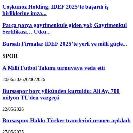
Coşkunöz Holding, IDEF 2025’te başarılı iş
birliklerine imza...
Parça parça gayrimenkule giden yol; Gayrimenkul
Sertifikası… Utku...
Bursalı Firmalar IDEF 2025’te yerli ve milli güçle...
SPOR
A Milli Futbol Takımı turnuvaya veda etti
20/06/2026
20/06/2026
Bursaspor borç yükünden kurtuldu: Ali Ay, 700
milyon TL’den vazgeçti
22/05/2026
Bursaspor, Hakkı Türker transferini resmen açıkladı
27/05/2025