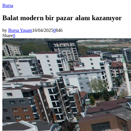
Bursa
Balat modern bir pazar alanı kazanıyor
by
Bursa Yaşam
16/04/2025
0
846
Share
0