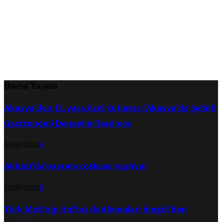
Bursa Yaşam
Akasya’dan 12. yaşa özel kutlama: ‘Akasya’da Şehirli
Gastronomi Deneyimi’ başlıyor
05/06/2026
0
Akbatı’da bayram coşkusu başlıyor
22/05/2026
0
Türk Mutfağı Haftası kutlamaları İnegöl’den