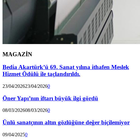
MAGAZİN
Bedia Akartürk’ü 69. Sanat yılına ithafen Meslek
Hizmet Ödülü ile taçlandırıldı.
23/04/2026
23/04/2026
0
Öner Yapı’nın iftarı büyük ilgi gördü
08/03/2026
08/03/2026
0
Ünlü sanatçının altın gözlüğüne değer biçilemiyor
09/04/2025
0