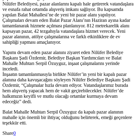
Nilüfer Belediyesi, pazar alanlarını kapalı hale getirerek vatandaşlara
ve esnafa rahat ortamda alışveriş imkanı sağlıyor. Bu kapsamda
yapılan Balat Mahallesi’ne de yeni bir pazar alanı yapılıyor.
Çalışmaları devam eden Balat Pazar Alanı’nın Haziran ayına kadar
tamamlanarak hizmete açılması planlanıyor. 812 metrekarelik alanı
kapsayan pazar, 42 tezgahıyla vatandaşlara hizmet verecek. Yeni
pazar alanının, atölye çalışmalarına ve farklı etkinliklere de ev
sahipliği yapması amaçlanıyor.
Yapımı devam eden pazar alanını ziyaret eden Nilüfer Belediye
Başkanı Şadi Özdemir, Belediye Başkan Yardımcıları ve Balat
Mahalle Muhtarı Serpil Özuyguz, inşaat çalışmalarını yerinde
inceledi.
İnşaatın tamamlanmasıyla birlikte Nilüfer’in yeni bir kapalı pazar
alanına daha kavuşacağını söyleyen Nilüfer Belediye Başkanı Şadi
Özdemir, “Çalışmalar hızla devam ediyor. Vatandaşlarımız burada
hem alışveriş yapacak hem de vakit geçirebilecekler. Nilüfer’de
halkımızın keyifli ve mutlu olacağı ortamlar kurmaya devam
edeceğiz” dedi.
Balat Mahalle Muhtarı Serpil Özuyguz da kapalı pazar alanının
mahalle için önemli bir ihtiyaç olduğunu belirterek, emeği geçenlere
teşekkür etti.
Share
0